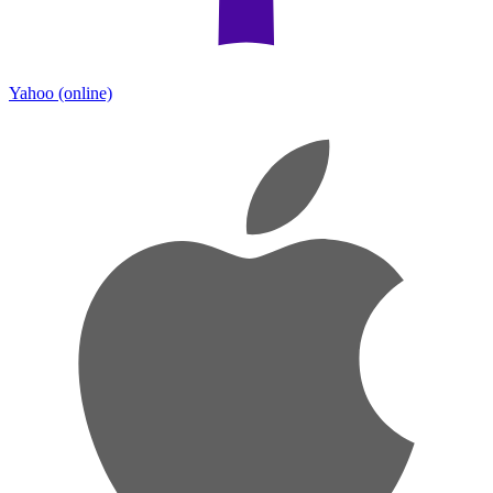
Yahoo
(online)