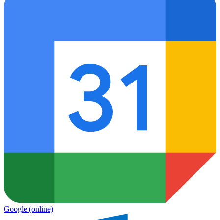
Google
(online)