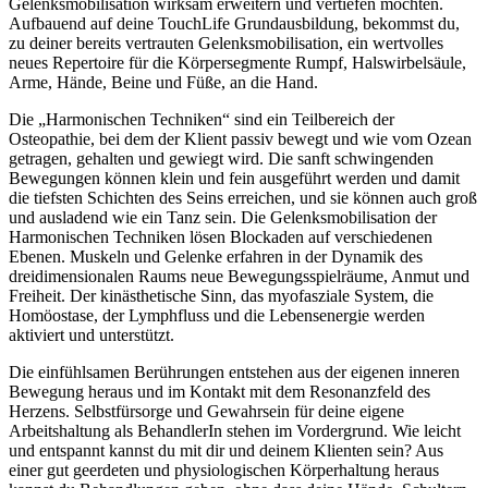
Gelenksmobilisation wirksam erweitern und vertiefen möchten.
Aufbauend auf deine TouchLife Grundausbildung, bekommst du,
zu deiner bereits vertrauten Gelenksmobilisation, ein wertvolles
neues Repertoire für die Körpersegmente Rumpf, Halswirbelsäule,
Arme, Hände, Beine und Füße, an die Hand.
Die „Harmonischen Techniken“ sind ein Teilbereich der
Osteopathie, bei dem der Klient passiv bewegt und wie vom Ozean
getragen, gehalten und gewiegt wird. Die sanft schwingenden
Bewegungen können klein und fein ausgeführt werden und damit
die tiefsten Schichten des Seins erreichen, und sie können auch groß
und ausladend wie ein Tanz sein. Die Gelenksmobilisation der
Harmonischen Techniken lösen Blockaden auf verschiedenen
Ebenen. Muskeln und Gelenke erfahren in der Dynamik des
dreidimensionalen Raums neue Bewegungsspielräume, Anmut und
Freiheit. Der kinästhetische Sinn, das myofasziale System, die
Homöostase, der Lymphfluss und die Lebensenergie werden
aktiviert und unterstützt.
Die einfühlsamen Berührungen entstehen aus der eigenen inneren
Bewegung heraus und im Kontakt mit dem Resonanzfeld des
Herzens. Selbstfürsorge und Gewahrsein für deine eigene
Arbeitshaltung als BehandlerIn stehen im Vordergrund. Wie leicht
und entspannt kannst du mit dir und deinem Klienten sein? Aus
einer gut geerdeten und physiologischen Körperhaltung heraus