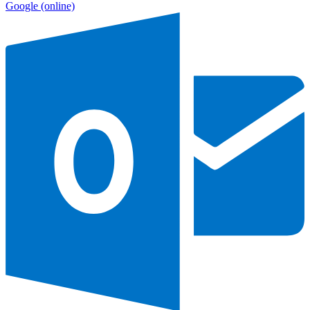
Google
(online)