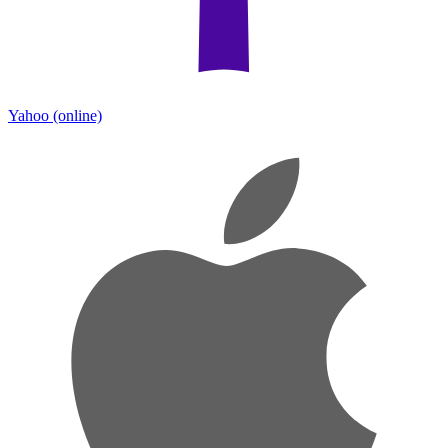
Yahoo
(online)