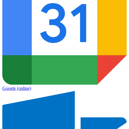
Google
(online)