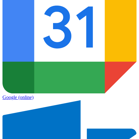
Google
(online)