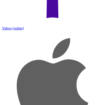
Yahoo
(online)