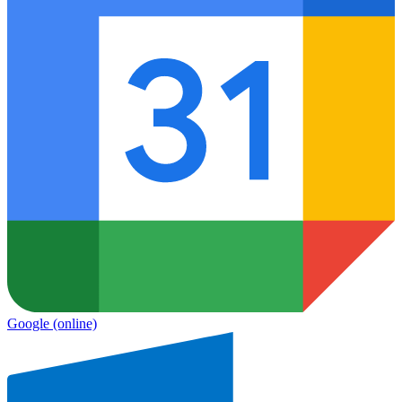
Google
(online)