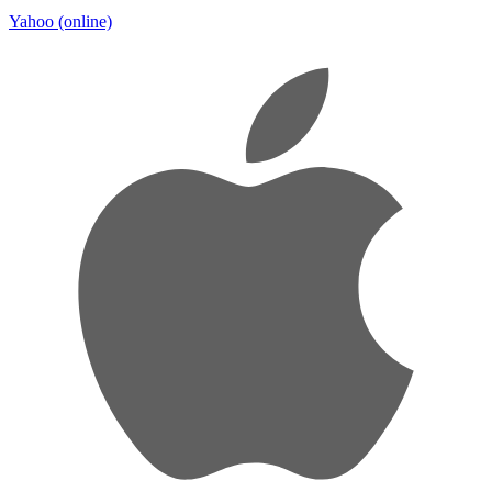
Yahoo
(online)