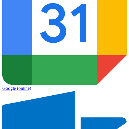
Google
(online)