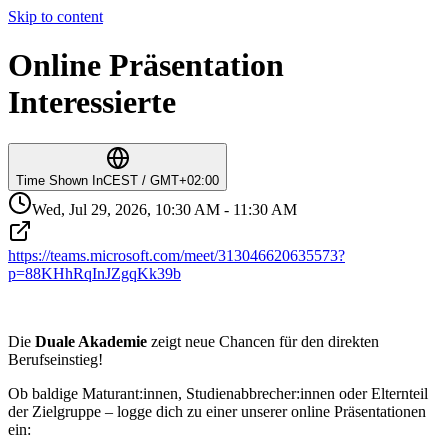
Skip to content
Online Präsentation
Interessierte
Time Shown In
CEST / GMT+02:00
Wed, Jul 29, 2026, 10:30 AM - 11:30 AM
https://teams.microsoft.com/meet/313046620635573?
p=88KHhRqInJZgqKk39b
Die
Duale Akademie
zeigt neue Chancen für den direkten
Berufseinstieg!
Ob baldige Maturant:innen, Studienabbrecher:innen oder Elternteil
der Zielgruppe – logge dich zu einer unserer online Präsentationen
ein: