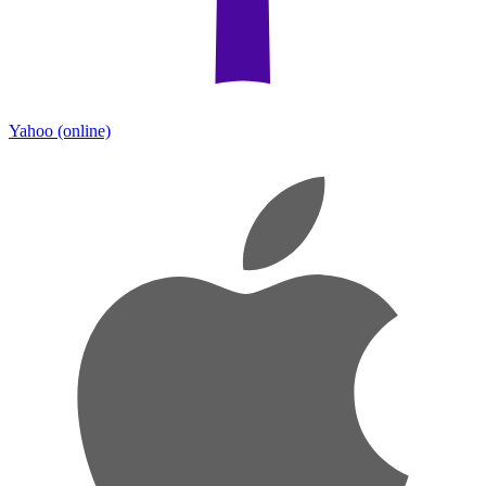
Yahoo
(online)